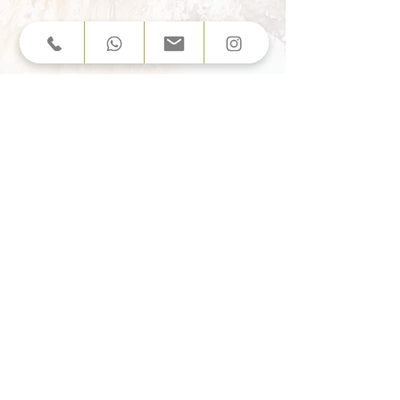
Kuschelweiche Couchdecken
Show More
zuw Wasch- & Pflegeanleitung