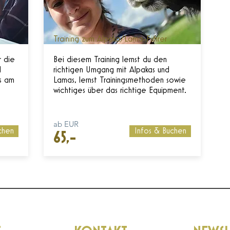
Training zum Alpaka/Lama-Führer
r die
Bei diesem Training lernst du den
d
richtigen Umgang mit Alpakas und
ns am
Lamas, lernst Trainingsmethoden sowie
wichtiges über das richtige Equipment.
ab EUR
chen
Infos & Buchen
65,-