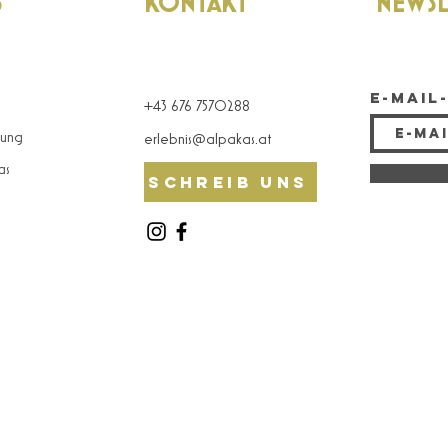
S
KONTAKT
NEWSL
E-Mail
+43 676 7570288
tung
erlebnis@alpakas.at
as
Schreib uns