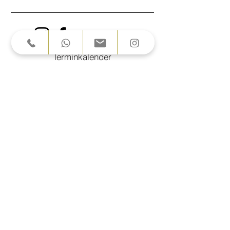
NACH OBEN
Terminkalender
Über Alpakas
Über uns
FAQ
Impressum
NEWSLETTER
E-Mail-Adresse
eingeben
Abonnieren