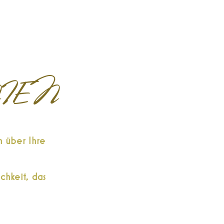
IEN
n über Ihre
chkeit, das